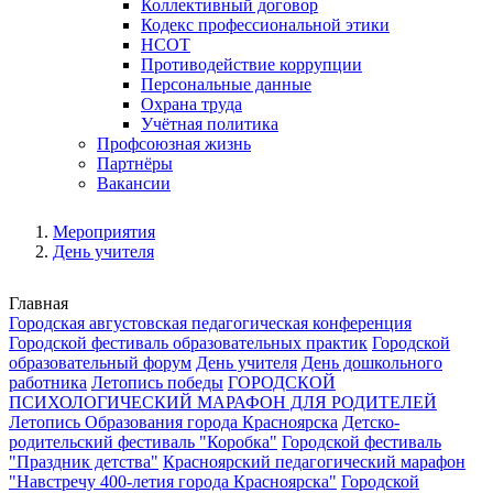
Коллективный договор
Кодекс профессиональной этики
НСОТ
Противодействие коррупции
Персональные данные
Охрана труда
Учётная политика
Профсоюзная жизнь
Партнёры
Вакансии
Мероприятия
День учителя
Главная
Городская августовская педагогическая конференция
Городской фестиваль образовательных практик
Городской
образовательный форум
День учителя
День дошкольного
работника
Летопись победы
ГОРОДСКОЙ
ПСИХОЛОГИЧЕСКИЙ МАРАФОН ДЛЯ РОДИТЕЛЕЙ
Летопись Образования города Красноярска
Детско-
родительский фестиваль "Коробка"
Городской фестиваль
"Праздник детства"
Красноярский педагогический марафон
"Навстречу 400-летия города Красноярска"
Городской