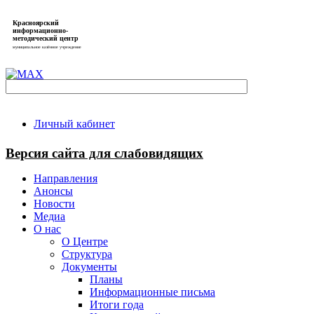
Красноярский
информационно-
методический центр
муниципальное казённое учреждение
Личный кабинет
Версия сайта для слабовидящих
Направления
Анонсы
Новости
Медиа
О нас
О Центре
Структура
Документы
Планы
Информационные письма
Итоги года