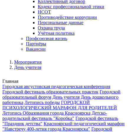
Коллективный договор
Кодекс профессиональной этики
НСОТ
Противодействие коррупции
Персональные данные
Охрана труда
Учётная политика
Профсоюзная жизнь
Партнёры
Вакансии
Мероприятия
День учителя
Главная
Городская августовская педагогическая конференция
Городской фестиваль образовательных практик
Городской
образовательный форум
День учителя
День дошкольного
работника
Летопись победы
ГОРОДСКОЙ
ПСИХОЛОГИЧЕСКИЙ МАРАФОН ДЛЯ РОДИТЕЛЕЙ
Летопись Образования города Красноярска
Детско-
родительский фестиваль "Коробка"
Городской фестиваль
"Праздник детства"
Красноярский педагогический марафон
"Навстречу 400-летия города Красноярска"
Городской