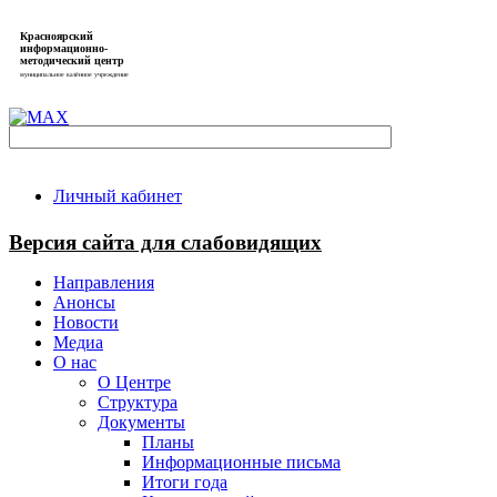
Красноярский
информационно-
методический центр
муниципальное казённое учреждение
Личный кабинет
Версия сайта для слабовидящих
Направления
Анонсы
Новости
Медиа
О нас
О Центре
Структура
Документы
Планы
Информационные письма
Итоги года