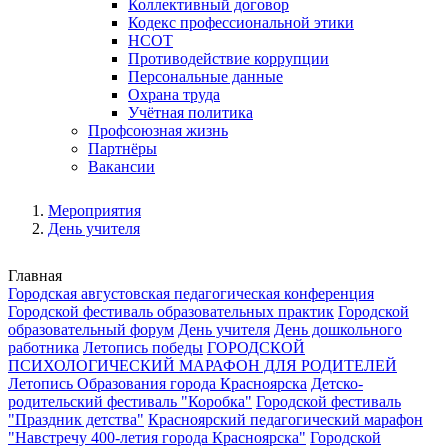
Коллективный договор
Кодекс профессиональной этики
НСОТ
Противодействие коррупции
Персональные данные
Охрана труда
Учётная политика
Профсоюзная жизнь
Партнёры
Вакансии
Мероприятия
День учителя
Главная
Городская августовская педагогическая конференция
Городской фестиваль образовательных практик
Городской
образовательный форум
День учителя
День дошкольного
работника
Летопись победы
ГОРОДСКОЙ
ПСИХОЛОГИЧЕСКИЙ МАРАФОН ДЛЯ РОДИТЕЛЕЙ
Летопись Образования города Красноярска
Детско-
родительский фестиваль "Коробка"
Городской фестиваль
"Праздник детства"
Красноярский педагогический марафон
"Навстречу 400-летия города Красноярска"
Городской