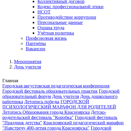
Коллективный договор
Кодекс профессиональной этики
НСОТ
Противодействие коррупции
Персональные данные
Охрана труда
Учётная политика
Профсоюзная жизнь
Партнёры
Вакансии
Мероприятия
День учителя
Главная
Городская августовская педагогическая конференция
Городской фестиваль образовательных практик
Городской
образовательный форум
День учителя
День дошкольного
работника
Летопись победы
ГОРОДСКОЙ
ПСИХОЛОГИЧЕСКИЙ МАРАФОН ДЛЯ РОДИТЕЛЕЙ
Летопись Образования города Красноярска
Детско-
родительский фестиваль "Коробка"
Городской фестиваль
"Праздник детства"
Красноярский педагогический марафон
"Навстречу 400-летия города Красноярска"
Городской