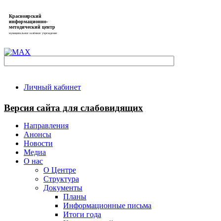
Красноярский
информационно-
методический центр
муниципальное казённое учреждение
Личный кабинет
Версия сайта для слабовидящих
Направления
Анонсы
Новости
Медиа
О нас
О Центре
Структура
Документы
Планы
Информационные письма
Итоги года