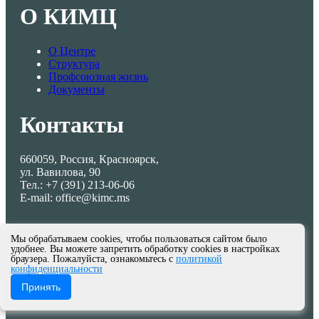
О КИМЦ
О Центре
Структура
Профсоюзная жизнь
Документы
Контакты
660059, Россия, Красноярск,
ул. Вавилова, 90
Тел.: +7 (391) 213-06-06
E-mail: office@kimc.ms
Мы обрабатываем cookies, чтобы пользоваться сайтом было
удобнее. Вы можете запретить обработку cookies в настройках
браузера. Пожалуйста, ознакомьтесь с
политикой
конфиденциальности
© МКУ КИМЦ 2013-2026
Принять