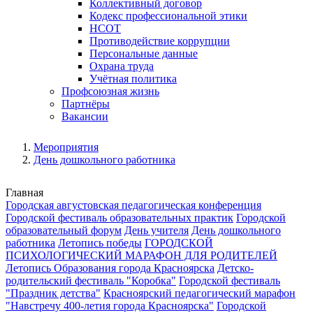
Коллективный договор
Кодекс профессиональной этики
НСОТ
Противодействие коррупции
Персональные данные
Охрана труда
Учётная политика
Профсоюзная жизнь
Партнёры
Вакансии
Мероприятия
День дошкольного работника
Главная
Городская августовская педагогическая конференция
Городской фестиваль образовательных практик
Городской
образовательный форум
День учителя
День дошкольного
работника
Летопись победы
ГОРОДСКОЙ
ПСИХОЛОГИЧЕСКИЙ МАРАФОН ДЛЯ РОДИТЕЛЕЙ
Летопись Образования города Красноярска
Детско-
родительский фестиваль "Коробка"
Городской фестиваль
"Праздник детства"
Красноярский педагогический марафон
"Навстречу 400-летия города Красноярска"
Городской