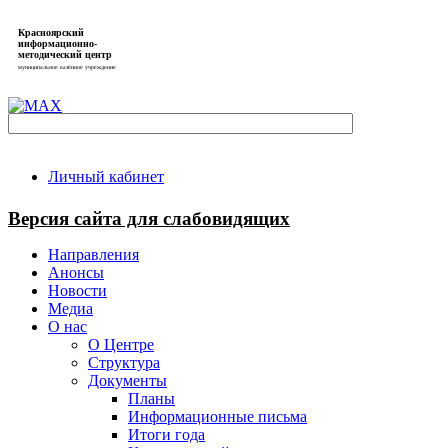
Красноярский
информационно-
методический центр
муниципальное казённое учреждение
Личный кабинет
Версия сайта для слабовидящих
Направления
Анонсы
Новости
Медиа
О нас
О Центре
Структура
Документы
Планы
Информационные письма
Итоги года