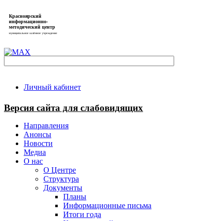
Красноярский
информационно-
методический центр
муниципальное казённое учреждение
Личный кабинет
Версия сайта для слабовидящих
Направления
Анонсы
Новости
Медиа
О нас
О Центре
Структура
Документы
Планы
Информационные письма
Итоги года