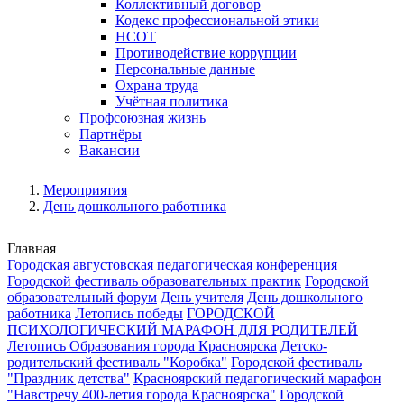
Коллективный договор
Кодекс профессиональной этики
НСОТ
Противодействие коррупции
Персональные данные
Охрана труда
Учётная политика
Профсоюзная жизнь
Партнёры
Вакансии
Мероприятия
День дошкольного работника
Главная
Городская августовская педагогическая конференция
Городской фестиваль образовательных практик
Городской
образовательный форум
День учителя
День дошкольного
работника
Летопись победы
ГОРОДСКОЙ
ПСИХОЛОГИЧЕСКИЙ МАРАФОН ДЛЯ РОДИТЕЛЕЙ
Летопись Образования города Красноярска
Детско-
родительский фестиваль "Коробка"
Городской фестиваль
"Праздник детства"
Красноярский педагогический марафон
"Навстречу 400-летия города Красноярска"
Городской