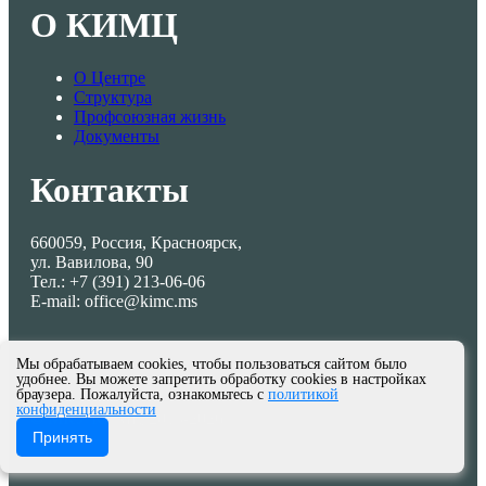
О КИМЦ
О Центре
Структура
Профсоюзная жизнь
Документы
Контакты
660059, Россия, Красноярск,
ул. Вавилова, 90
Тел.: +7 (391) 213-06-06
E-mail: office@kimc.ms
Мы обрабатываем cookies, чтобы пользоваться сайтом было
удобнее. Вы можете запретить обработку cookies в настройках
браузера. Пожалуйста, ознакомьтесь с
политикой
конфиденциальности
© МКУ КИМЦ 2013-2026
Принять