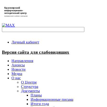
Красноярский
информационно-
методический центр
муниципальное казённое учреждение
Личный кабинет
Версия сайта для слабовидящих
Направления
Анонсы
Новости
Медиа
О нас
О Центре
Структура
Документы
Планы
Информационные письма
Итоги года