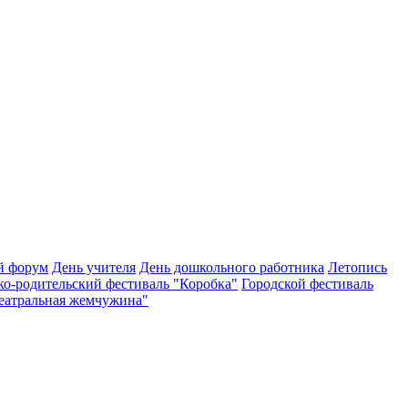
й форум
День учителя
День дошкольного работника
Летопись
ко-родительский фестиваль "Коробка"
Городской фестиваль
Театральная жемчужина"