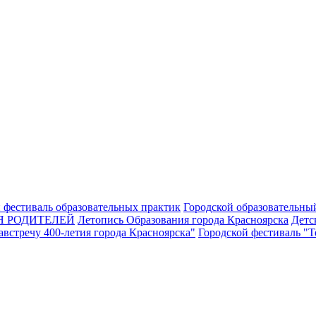
 фестиваль образовательных практик
Городской образовательны
Я РОДИТЕЛЕЙ
Летопись Образования города Красноярска
Детс
встречу 400-летия города Красноярска"
Городской фестиваль "