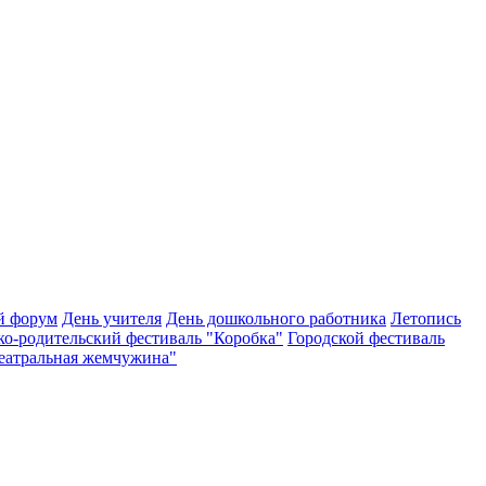
й форум
День учителя
День дошкольного работника
Летопись
ко-родительский фестиваль "Коробка"
Городской фестиваль
Театральная жемчужина"