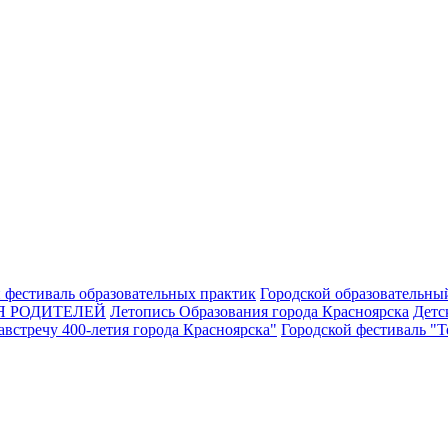
 фестиваль образовательных практик
Городской образовательны
Я РОДИТЕЛЕЙ
Летопись Образования города Красноярска
Детс
встречу 400-летия города Красноярска"
Городской фестиваль "