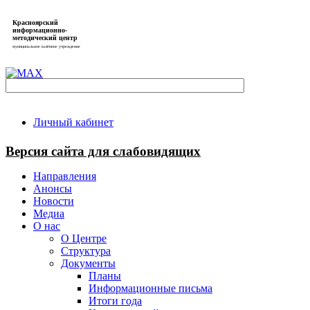
Красноярский
информационно-
методический центр
муниципальное казённое учреждение
Личный кабинет
Версия сайта для слабовидящих
Направления
Анонсы
Новости
Медиа
О нас
О Центре
Структура
Документы
Планы
Информационные письма
Итоги года