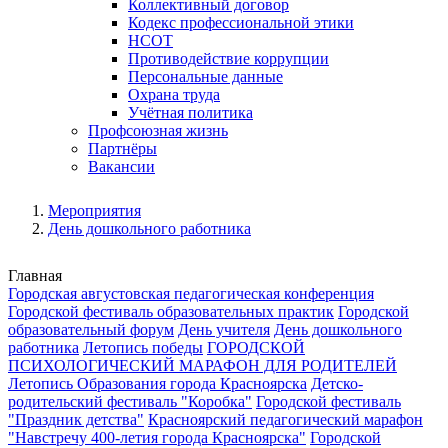
Коллективный договор
Кодекс профессиональной этики
НСОТ
Противодействие коррупции
Персональные данные
Охрана труда
Учётная политика
Профсоюзная жизнь
Партнёры
Вакансии
Мероприятия
День дошкольного работника
Главная
Городская августовская педагогическая конференция
Городской фестиваль образовательных практик
Городской
образовательный форум
День учителя
День дошкольного
работника
Летопись победы
ГОРОДСКОЙ
ПСИХОЛОГИЧЕСКИЙ МАРАФОН ДЛЯ РОДИТЕЛЕЙ
Летопись Образования города Красноярска
Детско-
родительский фестиваль "Коробка"
Городской фестиваль
"Праздник детства"
Красноярский педагогический марафон
"Навстречу 400-летия города Красноярска"
Городской