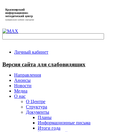
Красноярский
информационно-
методический центр
муниципальное казённое учреждение
Личный кабинет
Версия сайта для слабовидящих
Направления
Анонсы
Новости
Медиа
О нас
О Центре
Структура
Документы
Планы
Информационные письма
Итоги года