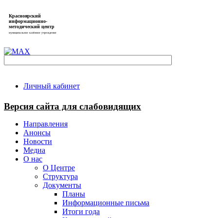
Красноярский
информационно-
методический центр
муниципальное казённое учреждение
Личный кабинет
Версия сайта для слабовидящих
Направления
Анонсы
Новости
Медиа
О нас
О Центре
Структура
Документы
Планы
Информационные письма
Итоги года