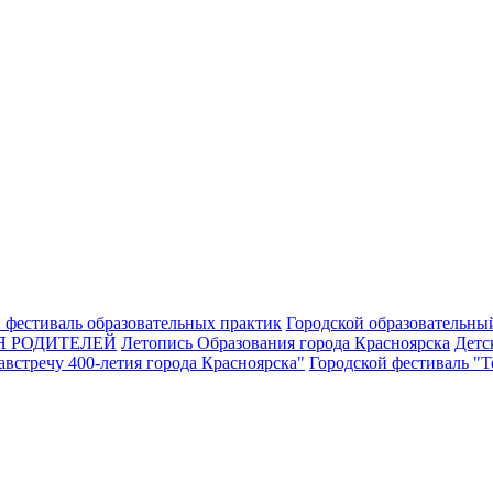
 фестиваль образовательных практик
Городской образовательны
Я РОДИТЕЛЕЙ
Летопись Образования города Красноярска
Детс
встречу 400-летия города Красноярска"
Городской фестиваль "