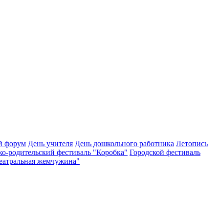
й форум
День учителя
День дошкольного работника
Летопись
ко-родительский фестиваль "Коробка"
Городской фестиваль
Театральная жемчужина"