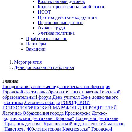
Коллективный договор
Кодекс профессиональной этики
НСОТ
Противодействие коррупции
Персональные данные
Охрана труда
Учётная политика
Профсоюзная жизнь
Партнёры
Вакансии
Мероприятия
День дошкольного работника
Главная
Городская августовская педагогическая конференция
Городской фестиваль образовательных практик
Городской
образовательный форум
День учителя
День дошкольного
работника
Летопись победы
ГОРОДСКОЙ
ПСИХОЛОГИЧЕСКИЙ МАРАФОН ДЛЯ РОДИТЕЛЕЙ
Летопись Образования города Красноярска
Детско-
родительский фестиваль "Коробка"
Городской фестиваль
"Праздник детства"
Красноярский педагогический марафон
"Навстречу 400-летия города Красноярска"
Городской