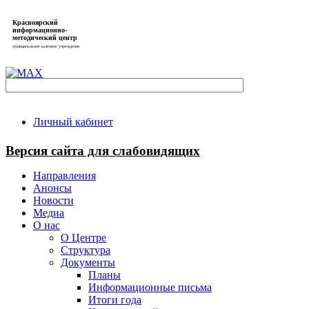
Красноярский
информационно-
методический центр
муниципальное казённое учреждение
Личный кабинет
Версия сайта для слабовидящих
Направления
Анонсы
Новости
Медиа
О нас
О Центре
Структура
Документы
Планы
Информационные письма
Итоги года