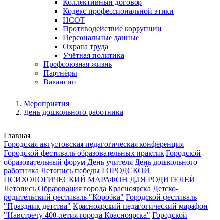
Коллективный договор
Кодекс профессиональной этики
НСОТ
Противодействие коррупции
Персональные данные
Охрана труда
Учётная политика
Профсоюзная жизнь
Партнёры
Вакансии
Мероприятия
День дошкольного работника
Главная
Городская августовская педагогическая конференция
Городской фестиваль образовательных практик
Городской
образовательный форум
День учителя
День дошкольного
работника
Летопись победы
ГОРОДСКОЙ
ПСИХОЛОГИЧЕСКИЙ МАРАФОН ДЛЯ РОДИТЕЛЕЙ
Летопись Образования города Красноярска
Детско-
родительский фестиваль "Коробка"
Городской фестиваль
"Праздник детства"
Красноярский педагогический марафон
"Навстречу 400-летия города Красноярска"
Городской