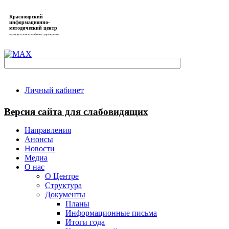
Красноярский
информационно-
методический центр
муниципальное казённое учреждение
Личный кабинет
Версия сайта для слабовидящих
Направления
Анонсы
Новости
Медиа
О нас
О Центре
Структура
Документы
Планы
Информационные письма
Итоги года