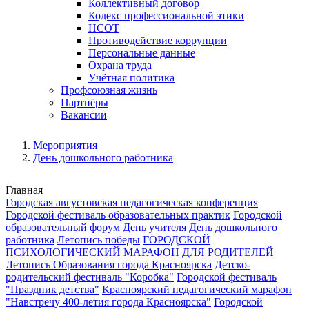
Коллективный договор
Кодекс профессиональной этики
НСОТ
Противодействие коррупции
Персональные данные
Охрана труда
Учётная политика
Профсоюзная жизнь
Партнёры
Вакансии
Мероприятия
День дошкольного работника
Главная
Городская августовская педагогическая конференция
Городской фестиваль образовательных практик
Городской
образовательный форум
День учителя
День дошкольного
работника
Летопись победы
ГОРОДСКОЙ
ПСИХОЛОГИЧЕСКИЙ МАРАФОН ДЛЯ РОДИТЕЛЕЙ
Летопись Образования города Красноярска
Детско-
родительский фестиваль "Коробка"
Городской фестиваль
"Праздник детства"
Красноярский педагогический марафон
"Навстречу 400-летия города Красноярска"
Городской