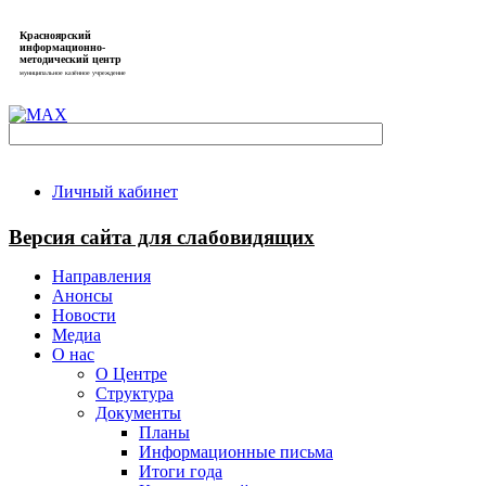
Красноярский
информационно-
методический центр
муниципальное казённое учреждение
Личный кабинет
Версия сайта для слабовидящих
Направления
Анонсы
Новости
Медиа
О нас
О Центре
Структура
Документы
Планы
Информационные письма
Итоги года