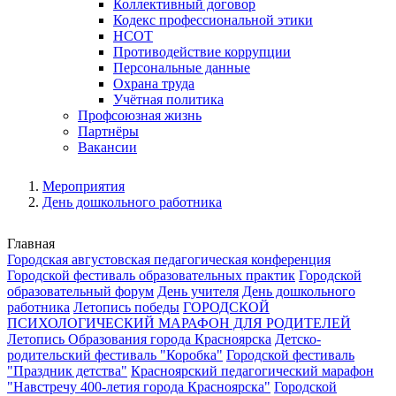
Коллективный договор
Кодекс профессиональной этики
НСОТ
Противодействие коррупции
Персональные данные
Охрана труда
Учётная политика
Профсоюзная жизнь
Партнёры
Вакансии
Мероприятия
День дошкольного работника
Главная
Городская августовская педагогическая конференция
Городской фестиваль образовательных практик
Городской
образовательный форум
День учителя
День дошкольного
работника
Летопись победы
ГОРОДСКОЙ
ПСИХОЛОГИЧЕСКИЙ МАРАФОН ДЛЯ РОДИТЕЛЕЙ
Летопись Образования города Красноярска
Детско-
родительский фестиваль "Коробка"
Городской фестиваль
"Праздник детства"
Красноярский педагогический марафон
"Навстречу 400-летия города Красноярска"
Городской