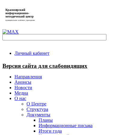
Красноярский
информационно-
методический центр
муниципальное казённое учреждение
Личный кабинет
Версия сайта для слабовидящих
Направления
Анонсы
Новости
Медиа
О нас
О Центре
Структура
Документы
Планы
Информационные письма
Итоги года