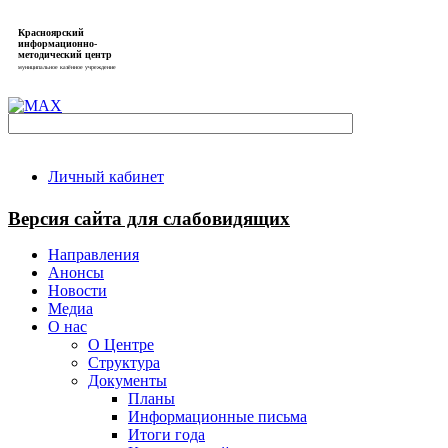
Красноярский
информационно-
методический центр
муниципальное казённое учреждение
Личный кабинет
Версия сайта для слабовидящих
Направления
Анонсы
Новости
Медиа
О нас
О Центре
Структура
Документы
Планы
Информационные письма
Итоги года