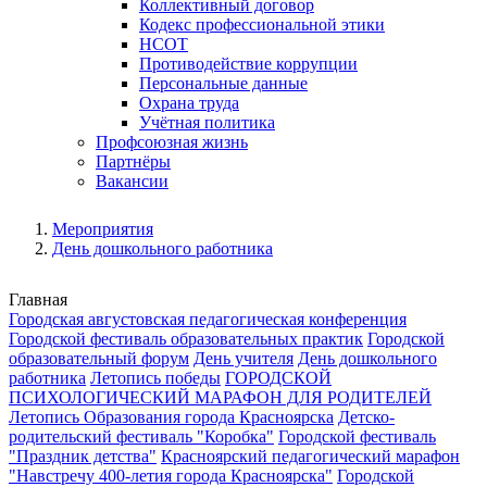
Коллективный договор
Кодекс профессиональной этики
НСОТ
Противодействие коррупции
Персональные данные
Охрана труда
Учётная политика
Профсоюзная жизнь
Партнёры
Вакансии
Мероприятия
День дошкольного работника
Главная
Городская августовская педагогическая конференция
Городской фестиваль образовательных практик
Городской
образовательный форум
День учителя
День дошкольного
работника
Летопись победы
ГОРОДСКОЙ
ПСИХОЛОГИЧЕСКИЙ МАРАФОН ДЛЯ РОДИТЕЛЕЙ
Летопись Образования города Красноярска
Детско-
родительский фестиваль "Коробка"
Городской фестиваль
"Праздник детства"
Красноярский педагогический марафон
"Навстречу 400-летия города Красноярска"
Городской