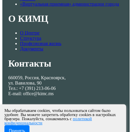
«Виртуальная приемная» администрации города
О КИМЦ
О Центре
Структура
Профсоюзная жизнь
Документы
Контакты
660059, Россия, Красноярск,
ул. Вавилова, 90
Тел.: +7 (391) 213-06-06
E-mail: office@kimc.ms
Мы обрабатываем cookies, чтобы пользоваться сайтом было
удобнее. Вы можете запретить обработку cookies в настройках
браузера. Пожалуйста, ознакомьтесь с
политикой
конфиденциальности
© МКУ КИМЦ 2013-2026
Принять