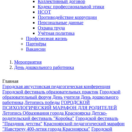
Коллективный договор
Кодекс профессиональной этики
НСОТ
Противодействие коррупции
Персональные данные
Охрана труда
Учётная политика
Профсоюзная жизнь
Партнёры
Вакансии
Мероприятия
День дошкольного работника
Главная
Городская августовская педагогическая конференция
Городской фестиваль образовательных практик
Городской
образовательный форум
День учителя
День дошкольного
работника
Летопись победы
ГОРОДСКОЙ
ПСИХОЛОГИЧЕСКИЙ МАРАФОН ДЛЯ РОДИТЕЛЕЙ
Летопись Образования города Красноярска
Детско-
родительский фестиваль "Коробка"
Городской фестиваль
"Праздник детства"
Красноярский педагогический марафон
"Навстречу 400-летия города Красноярска"
Городской