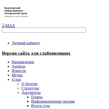
Красноярский
информационно-
методический центр
муниципальное казённое учреждение
Личный кабинет
Версия сайта для слабовидящих
Направления
Анонсы
Новости
Медиа
О нас
О Центре
Структура
Документы
Планы
Информационные письма
Итоги года