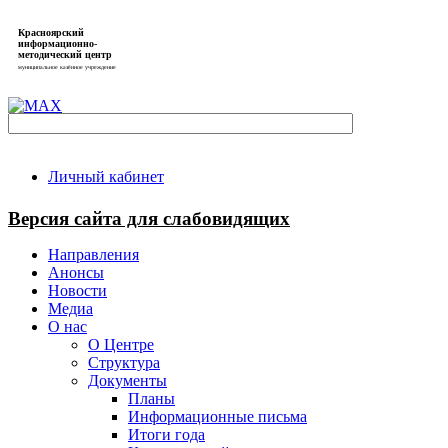
Красноярский
информационно-
методический центр
муниципальное казённое учреждение
Личный кабинет
Версия сайта для слабовидящих
Направления
Анонсы
Новости
Медиа
О нас
О Центре
Структура
Документы
Планы
Информационные письма
Итоги года