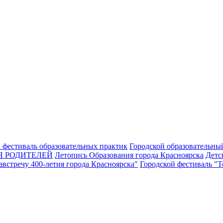
 фестиваль образовательных практик
Городской образовательны
Я РОДИТЕЛЕЙ
Летопись Образования города Красноярска
Детс
встречу 400-летия города Красноярска"
Городской фестиваль "