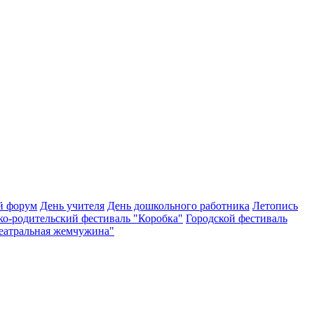
й форум
День учителя
День дошкольного работника
Летопись
ко-родительский фестиваль "Коробка"
Городской фестиваль
Театральная жемчужина"