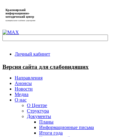
Красноярский
информационно-
методический центр
муниципальное казённое учреждение
Личный кабинет
Версия сайта для слабовидящих
Направления
Анонсы
Новости
Медиа
О нас
О Центре
Структура
Документы
Планы
Информационные письма
Итоги года