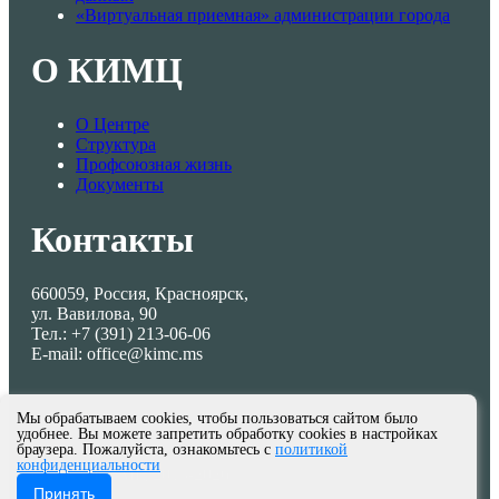
«Виртуальная приемная» администрации города
О КИМЦ
О Центре
Структура
Профсоюзная жизнь
Документы
Контакты
660059, Россия, Красноярск,
ул. Вавилова, 90
Тел.: +7 (391) 213-06-06
E-mail: office@kimc.ms
Мы обрабатываем cookies, чтобы пользоваться сайтом было
удобнее. Вы можете запретить обработку cookies в настройках
браузера. Пожалуйста, ознакомьтесь с
политикой
конфиденциальности
© МКУ КИМЦ 2013-2026
Принять