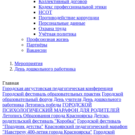
Коллективный договор
Кодекс профессиональной этики
НСОТ
Противодействие коррупции
Персональные данные
Охрана труда
Учётная политика
Профсоюзная жизнь
Партнёры
Вакансии
Мероприятия
День дошкольного работника
Главная
Городская августовская педагогическая конференция
Городской фестиваль образовательных практик
Городской
образовательный форум
День учителя
День дошкольного
работника
Летопись победы
ГОРОДСКОЙ
ПСИХОЛОГИЧЕСКИЙ МАРАФОН ДЛЯ РОДИТЕЛЕЙ
Летопись Образования города Красноярска
Детско-
родительский фестиваль "Коробка"
Городской фестиваль
"Праздник детства"
Красноярский педагогический марафон
"Навстречу 400-летия города Красноярска"
Городской