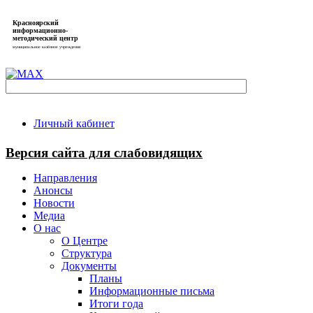
Красноярский
информационно-
методический центр
муниципальное казённое учреждение
Личный кабинет
Версия сайта для слабовидящих
Направления
Анонсы
Новости
Медиа
О нас
О Центре
Структура
Документы
Планы
Информационные письма
Итоги года