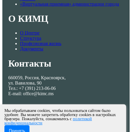
«Виртуальная приемная» администрации города
О КИМЦ
О Центре
Структура
Профсоюзная жизнь
Документы
Контакты
660059, Россия, Красноярск,
ул. Вавилова, 90
Тел.: +7 (391) 213-06-06
E-mail: office@kimc.ms
Мы обрабатываем cookies, чтобы пользоваться сайтом было
удобнее. Вы можете запретить обработку cookies в настройках
браузера. Пожалуйста, ознакомьтесь с
политикой
конфиденциальности
© МКУ КИМЦ 2013-2026
Принять