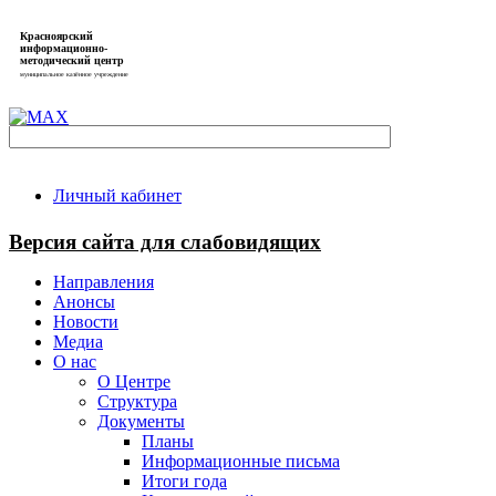
Красноярский
информационно-
методический центр
муниципальное казённое учреждение
Личный кабинет
Версия сайта для слабовидящих
Направления
Анонсы
Новости
Медиа
О нас
О Центре
Структура
Документы
Планы
Информационные письма
Итоги года