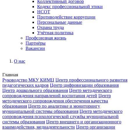
Коллективный договор
Кодекс профессиональной этики
НСОТ
Противодействие коррупции
Персональные данные
Охрана труда
Учётная политика
Профсоюзная жизнь
Партнёры
Вакансии
О нас
Главная
Руководство МКУ КИМЦ
Центр профессионального развития
педагогических кадров
Центр цифровизации образования
Центр дошкольного образования
Центр методического
сопровождения направлений воспитания детей
Центр
методического сопровождения обеспечения качества
образования
Центр по аналитике и мониторингу
муниципальной системы образования
Центр методического
сопровождения психологической службы муниципальной
системы образования
Центр внешнего и организационного
взаимодействия, медиадеятельности
Центр организации