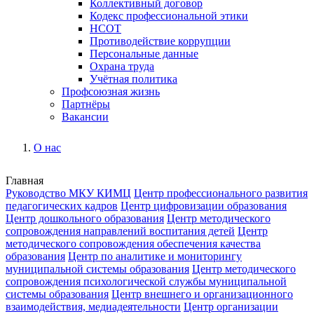
Коллективный договор
Кодекс профессиональной этики
НСОТ
Противодействие коррупции
Персональные данные
Охрана труда
Учётная политика
Профсоюзная жизнь
Партнёры
Вакансии
О нас
Главная
Руководство МКУ КИМЦ
Центр профессионального развития
педагогических кадров
Центр цифровизации образования
Центр дошкольного образования
Центр методического
сопровождения направлений воспитания детей
Центр
методического сопровождения обеспечения качества
образования
Центр по аналитике и мониторингу
муниципальной системы образования
Центр методического
сопровождения психологической службы муниципальной
системы образования
Центр внешнего и организационного
взаимодействия, медиадеятельности
Центр организации