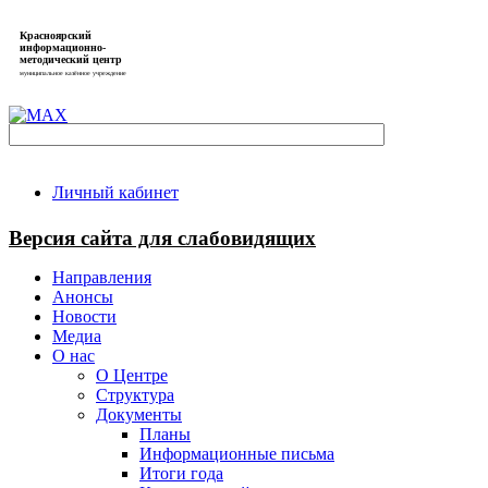
Красноярский
информационно-
методический центр
муниципальное казённое учреждение
Личный кабинет
Версия сайта для слабовидящих
Направления
Анонсы
Новости
Медиа
О нас
О Центре
Структура
Документы
Планы
Информационные письма
Итоги года