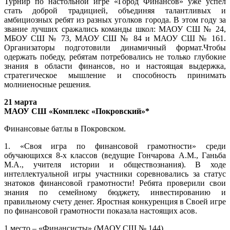
Турнир по настольной игре «Город Финансов» уже успел
стать доброй традицией, объединяя талантливых и
амбициозных ребят из разных уголков города. В этом году за
звание лучших сражались команды школ: МАОУ СШ № 24,
МБОУ СШ № 73, МАОУ СШ № 84 и МАОУ СШ № 161.
Организаторы подготовили динамичный формат.Чтобы
одержать победу, ребятам потребовались не только глубокие
знания в области финансов, но и настоящая выдержка,
стратегическое мышление и способность принимать
молниеносные решения.
21 марта
МАОУ СШ «Комплекс «Покровский»*
Финансовые батлы в Покровском.
1. «Своя игра по финансовой грамотности» среди
обучающихся 8-х классов (ведущие Гончарова А.М., Ганьба
М.А., учителя истории и обществознания). В ходе
интеллектуальной игры участники соревновались за статус
знатоков финансовой грамотности! Ребята проверили свои
знания по семейному бюджету, инвестированию и
правильному счету денег. Яростная конкуренция в Своей игре
по финансовой грамотности показала настоящих асов.
1 место – «Финансисты» (МАОУ СШ № 144)