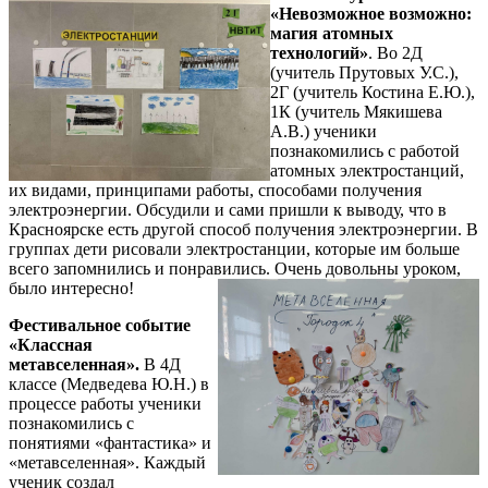
«Невозможное возможно:
магия атомных
технологий»
. Во 2Д
(учитель Прутовых У.С.),
2Г (учитель Костина Е.Ю.),
1К (учитель Мякишева
А.В.) ученики
познакомились с работой
атомных электростанций,
их видами, принципами работы, способами получения
электроэнергии. Обсудили и сами пришли к выводу, что в
Красноярске есть другой способ получения электроэнергии. В
группах дети рисовали электростанции, которые им больше
всего запомнились и понравились. Очень довольны уроком,
было интересно!
Фестивальное событие
«Классная
метавселенная».
В 4Д
классе (Медведева Ю.Н.) в
процессе работы ученики
познакомились с
понятиями «фантастика» и
«метавселенная». Каждый
ученик создал