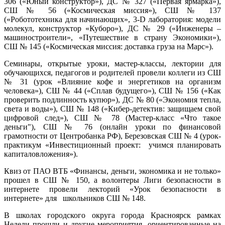
306 («Юный конструктор»), ДС № 327 («Первая ярмарка»),
СШ № 56 («Космическая миссия»), СШ № 137
(«Робототехника для начинающих», 3-D лаборатория: модели
молекул, конструктор «Куборо»), ДС № 29 («Инженеры –
машиностроители», «Путешествие в страну Экономики»),
СШ № 145 («Космическая миссия: доставка груза на Марс»).
Семинары, открытые уроки, мастер-классы, лектории для
обучающихся, педагогов и родителей провели коллеги из СШ
№ 31 (урок «Влияние кофе и энергетиков на организм
человека»), СШ № 44 («Сплав будущего»), СШ № 156 («Как
проверить подлинность купюр»), ДС № 80 («Экономия тепла,
света и воды»), СШ № 148 («Кибер-детектив: защищаем свой
цифровой след»), СШ № 78 (Мастер-класс «Что такое
деньги"), СШ № 76 (онлайн уроки по финансовой
грамотности от Центробанка РФ), Березовская СШ № 4 (урок-
практикум «Инвестиционный проект: учимся планировать
капиталовложения»).
Квиз от ПАО ВТБ «Финансы, деньги, экономика и не только»
прошел в СШ № 150, а волонтеры Лиги безопасности в
интернете провели лекторий «Урок безопасности в
интернете» для школьников СШ № 148.
В школах городского округа города Красноярск рамках
Недели прошли и другие мероприятия, ориентированные на