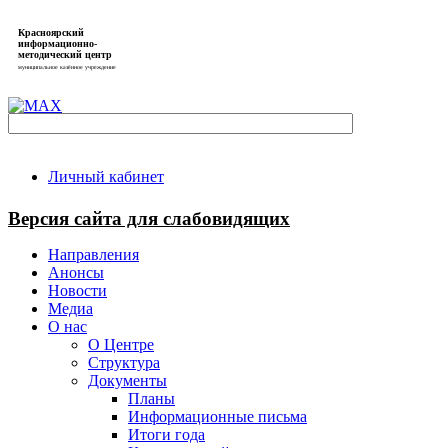
Красноярский
информационно-
методический центр
муниципальное казённое учреждение
Личный кабинет
Версия сайта для слабовидящих
Направления
Анонсы
Новости
Медиа
О нас
О Центре
Структура
Документы
Планы
Информационные письма
Итоги года