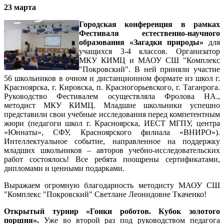
23 марта
Городская конференция в рамках
Фестиваля естественно-научного
образования «Загадки природы»
для
учащихся 3-4 классов. Организатор
МКУ КИМЦ и МАОУ СШ "Комплекс
"Покровский". В ней приняли участие
56 школьников в очном и дистанционном формате из школ г.
Красноярска, г. Кировска, п. Красногорьевского, г. Таганрога.
Руководство Фестивалем осуществляла Фролова НА.,
методист МКУ КИМЦ. Младшие школьники успешно
представили свои учебные исследования перед компетентным
жюри (педагоги школ г. Красноярска, ИЕСТ МГПУ, центра
«Юннаты», СФУ, Красноярского филиала «ВНИРО»).
Интеллектуальное событие, направленное на поддержку
младших школьников – авторов учебно-исследовательских
работ состоялось! Все ребята поощрены сертификатами,
дипломами и ценными подарками.
Выражаем огромную благодарность методисту МАОУ СШ
"Комплекс "Покровский" Светлане Леонидовне Ткаченко!
Открытый турнир «Гонки роботов. Кубок золотого
поршня».
Уже во второй раз под руководством педагога