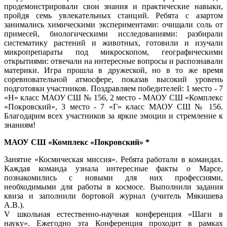
продемонстрировали свои знания и практические навыки,
пройдя семь увлекательных станций. Ребята с азартом
занимались химическими экспериментами: очищали соль от
примесей, биологическими исследованиями: разбирали
систематику растений и животных, готовили и изучали
микропрепараты под микроскопом, географическими
открытиями: отвечали на интересные вопросы и распознавали
материки. Игра прошла в дружеской, но в то же время
соревновательной атмосфере, показав высокий уровень
подготовки участников. Поздравляем победителей: 1 место - 7
«Н» класс МАОУ СШ № 156, 2 место - МАОУ СШ «Комплекс
«Покровский», 3 место - 7 «Г» класс МАОУ СШ № 156.
Благодарим всех участников за яркие эмоции и стремление к
знаниям!
МАОУ СШ «Комплекс «Покровский» *
Занятие «Космическая миссия». Ребята работали в командах.
Каждая команда узнала интересные факты о Марсе,
познакомились с новыми для них профессиями,
необходимыми для работы в космосе. Выполнили задания
квиза и заполнили бортовой журнал (учитель Мякишева
А.В.).
V школьная естественно-научная конференция «Шаги в
науку». Ежегодно эта Конференция проходит в рамках