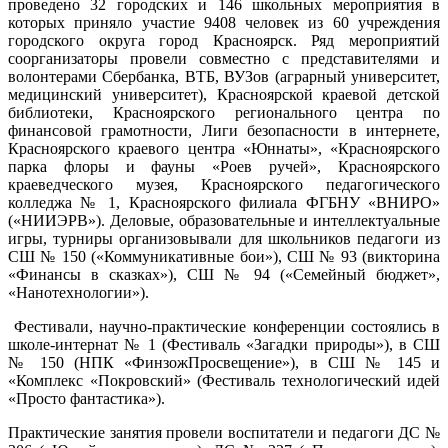
проведено 32 городских и 146 школьных мероприятия в
которых приняло участие 9408 человек из 60 учреждения
городского округа город Красноярск. Ряд мероприятий
соорганизаторы провели совместно с представителями и
волонтерами Сбербанка, ВТБ, ВУЗов (аграрный университет,
медицинский университет), Красноярской краевой детской
библиотеки, Красноярского регионального центра по
финансовой грамотности, Лиги безопасности в интернете,
Красноярского краевого центра «Юннаты», «Красноярского
парка флоры и фауны «Роев ручей», Красноярского
краеведческого музея, Красноярского педагогического
колледжа № 1, Красноярского филиала ФГБНУ «ВНИРО»
(«НИИЭРВ»). Деловые, образовательные и интеллектуальные
игры, турниры организовывали для школьников педагоги из
СШ № 150 («Коммуникативные бои»), СШ № 93 (викторина
«Финансы в сказках»), СШ № 94 («Семейный бюджет»,
«Нанотехнологии»).
Фестивали, научно-практические конференции состоялись в
школе-интернат № 1 (Фестиваль «Загадки природы»), в СШ
№ 150 (НПК «ФинзожПросвещение»), в СШ № 145 и
«Комплекс «Покровский» (Фестиваль технологический идей
«Просто фантастика»).
Практические занятия провели воспитатели и педагоги ДС №