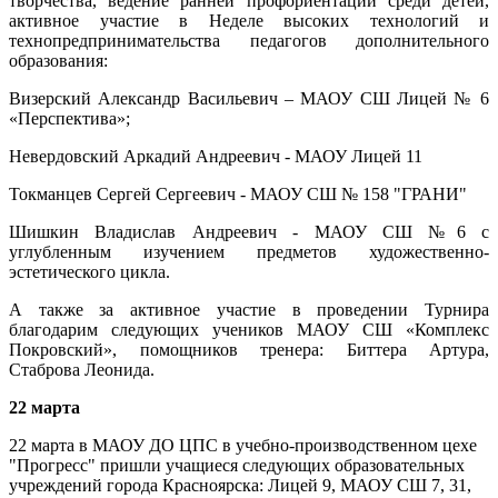
творчества, ведение ранней профориентации среди детей,
активное участие в Неделе высоких технологий и
технопредпринимательства педагогов дополнительного
образования:
Визерский Александр Васильевич – МАОУ СШ Лицей № 6
«Перспектива»;
Невердовский Аркадий Андреевич - МАОУ Лицей 11
Токманцев Сергей Сергеевич - МАОУ СШ № 158 "ГРАНИ"
Шишкин Владислав Андреевич - МАОУ СШ №6 c
углубленным изучением предметов художественно-
эстетического цикла.
А также за активное участие в проведении Турнира
благодарим следующих учеников МАОУ СШ «Комплекс
Покровский», помощников тренера: Биттера Артура,
Стаброва Леонида.
22 марта
22 марта в МАОУ ДО ЦПС в учебно-производственном цехе
"Прогресс" пришли учащиеся следующих образовательных
учреждений города Красноярска: Лицей 9, МАОУ СШ 7, 31,