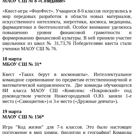
МАОУ СШ № 8 «Созидание»
«Квест-игра «ФинФест». Учащиеся 8-9 классов погрузились в
мир передовых разработок в области новых материалов,
искусственного интеллекта, энергетики, космоса, медицины,
фармацевтики и биотехнологий. Особое внимание уделялось
повышению уровня финансовой грамотности и
формированию финансовой культуры. В ней приняли участие
школьники из школ № 31,73,76 Победителями квеста стали
ученики МАОУ СШ № 76.
18 марта
МБОУ СШ № 31*
Квест «Таких берут в космонавты». Интеллектуальное
командное соревнование по предметам естественнонаучной и
математической направленности. Две команды обучающихся
8И класса МАОУ СШ «Комплекс «Покровский» под
руководством учителя Нижегородцевой О.Ю. заняли 1-е
место («Самоцветик») и 3-е место («Дружные девчата»).
19 марта
МАОУ СШ № 156*
Игра "Код жизни" для 7-х классов. Это было настоящее
погружение в мир химии, биологии и географии! Команды