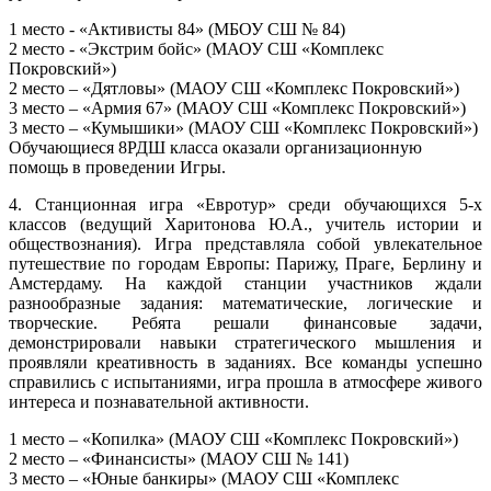
1 место - «Активисты 84» (МБОУ СШ № 84)
2 место - «Экстрим бойс» (МАОУ СШ «Комплекс
Покровский»)
2 место – «Дятловы» (МАОУ СШ «Комплекс Покровский»)
3 место – «Армия 67» (МАОУ СШ «Комплекс Покровский»)
3 место – «Кумышики» (МАОУ СШ «Комплекс Покровский»)
Обучающиеся 8РДШ класса оказали организационную
помощь в проведении Игры.
4. Станционная игра «Евротур» среди обучающихся 5-х
классов (ведущий Харитонова Ю.А., учитель истории и
обществознания). Игра представляла собой увлекательное
путешествие по городам Европы: Парижу, Праге, Берлину и
Амстердаму. На каждой станции участников ждали
разнообразные задания: математические, логические и
творческие. Ребята решали финансовые задачи,
демонстрировали навыки стратегического мышления и
проявляли креативность в заданиях. Все команды успешно
справились с испытаниями, игра прошла в атмосфере живого
интереса и познавательной активности.
1 место – «Копилка» (МАОУ СШ «Комплекс Покровский»)
2 место – «Финансисты» (МАОУ СШ № 141)
3 место – «Юные банкиры» (МАОУ СШ «Комплекс