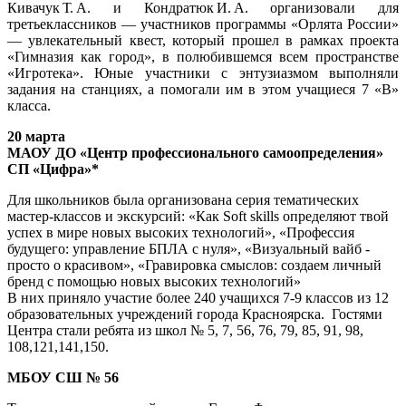
Кивачук Т. А. и Кондратюк И. А. организовали для
третьеклассников — участников программы «Орлята России»
— увлекательный квест, который прошел в рамках проекта
«Гимназия как город», в полюбившемся всем пространстве
«Игротека». Юные участники с энтузиазмом выполняли
задания на станциях, а помогали им в этом учащиеся 7 «В»
класса.
20 марта
МАОУ ДО «Центр профессионального самоопределения»
СП «Цифра»*
Для школьников была организована серия тематических
мастер-классов и экскурсий: «Как Soft skills определяют твой
успех в мире новых высоких технологий», «Профессия
будущего: управление БПЛА с нуля», «Визуальный вайб -
просто о красивом», «Гравировка смыслов: создаем личный
бренд с помощью новых высоких технологий»
В них приняло участие более 240 учащихся 7-9 классов из 12
образовательных учреждений города Красноярска. ‍ Гостями
Центра стали ребята из школ № 5, 7, 56, 76, 79, 85, 91, 98,
108,121,141,150.
МБОУ СШ № 56