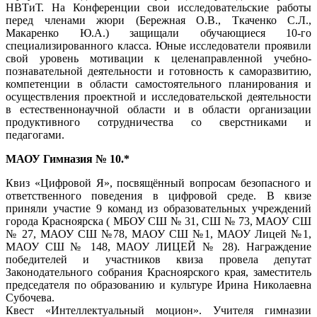
НВТиТ. На Конференции свои исследовательские работы
перед членами жюри (Бережная О.В., Ткаченко С.Л.,
Макаренко Ю.А.) защищали обучающиеся 10-го
специализированного класса. Юные исследователи проявили
свой уровень мотивации к целенаправленной учебно-
познавательной деятельности и готовность к саморазвитию,
компетенции в области самостоятельного планирования и
осуществления проектной и исследовательской деятельности
в естественнонаучной области и в области организации
продуктивного сотрудничества со сверстниками и
педагогами.
МАОУ Гимназия № 10.*
Квиз «Цифровой Я», посвящённый вопросам безопасного и
ответственного поведения в цифровой среде. В квизе
приняли участие 9 команд из образовательных учреждений
города Красноярска ( МБОУ СШ № 31, СШ № 73, МАОУ СШ
№ 27, МАОУ СШ №78, МАОУ СШ №1, МАОУ Лицей №1,
МАОУ СШ № 148, МАОУ ЛИЦЕЙ № 28). Награждение
победителей и участников квиза провела депутат
Законодательного собрания Красноярского края, заместитель
председателя по образованию и культуре Ирина Николаевна
Субочева.
Квест «Интеллектуальный моцион». Учителя гимназии