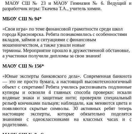
МАОУ СШ № 23 и МАОУ Гимназия № 6. Ведущий и
разработчик игры: Ткачева Т.А., учитель химии.
МБОУ СШ № 94*
«Своя игра» по теме финансовой грамотности среди школ
города Красноярска. Ребята познакомились с особенностями
вкладов, займов и ситуациями с финансовым
мошенничеством, а также узнали новые
термины. Мероприятие прошло в дружественной обстановке,
а участники получили дипломы за свои знания!
МАОУ СШ № 156*
«Юные эксперты банковского дела». Современная банкнота
— это не просто бумага, а настоящий высокотехнологичный
объект с секретами! Ребята учились распознавать подлинные
купюры и освоили 4 главных способа проверки: искали
водяные знаки и защитные нити; проверяли специальный
рельеф кончиками пальцев; наблюдали, как меняются цвета и
появляются скрытые символы. 30 активных ребят теперь
настоящие эксперты, которые обязательно поделятся
знаниями с одноклассниками на классных часах и с
родителями.