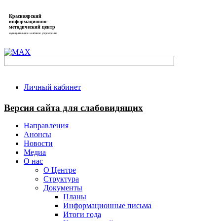
Красноярский
информационно-
методический центр
муниципальное казённое учреждение
Личный кабинет
Версия сайта для слабовидящих
Направления
Анонсы
Новости
Медиа
О нас
О Центре
Структура
Документы
Планы
Информационные письма
Итоги года