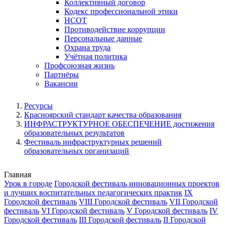
Коллективный договор
Кодекс профессиональной этики
НСОТ
Противодействие коррупции
Персональные данные
Охрана труда
Учётная политика
Профсоюзная жизнь
Партнёры
Вакансии
Ресурсы
Красноярский стандарт качества образования
ИНФРАСТРУКТУРНОЕ ОБЕСПЕЧЕНИЕ достижения
образовательных результатов
Фестиваль инфраструктурных решений
образовательных организаций
Главная
Урок в городе
Городской фестиваль инновационных проектов
и лучших воспитательных педагогических практик
IX
Городской фестиваль
VIII Городской фестиваль
VII Городской
фестиваль
VI Городской фестиваль
V Городской фестиваль
IV
Городской фестиваль
III Городской фестиваль
II Городской