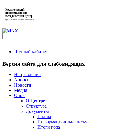
Красноярский
информационно-
методический центр
муниципальное казённое учреждение
Личный кабинет
Версия сайта для слабовидящих
Направления
Анонсы
Новости
Медиа
О нас
О Центре
Структура
Документы
Планы
Информационные письма
Итоги года