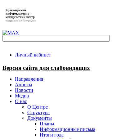
Красноярский
информационно-
методический центр
муниципальное казённое учреждение
Личный кабинет
Версия сайта для слабовидящих
Направления
Анонсы
Новости
Медиа
О нас
О Центре
Структура
Документы
Планы
Информационные письма
Итоги года