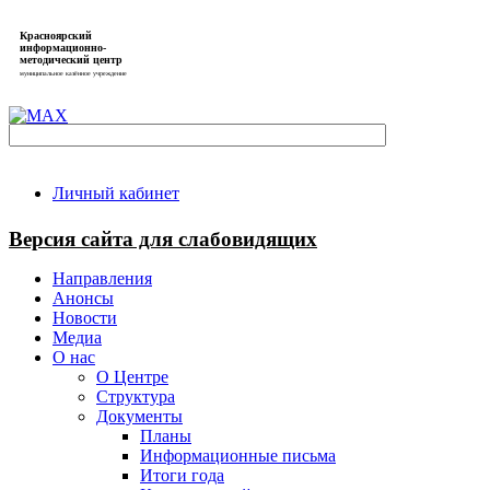
Красноярский
информационно-
методический центр
муниципальное казённое учреждение
Личный кабинет
Версия сайта для слабовидящих
Направления
Анонсы
Новости
Медиа
О нас
О Центре
Структура
Документы
Планы
Информационные письма
Итоги года