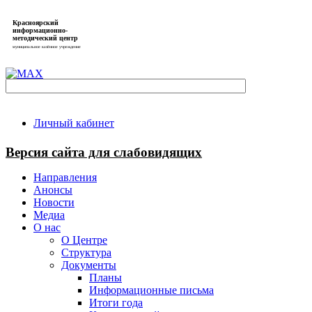
Красноярский
информационно-
методический центр
муниципальное казённое учреждение
Личный кабинет
Версия сайта для слабовидящих
Направления
Анонсы
Новости
Медиа
О нас
О Центре
Структура
Документы
Планы
Информационные письма
Итоги года