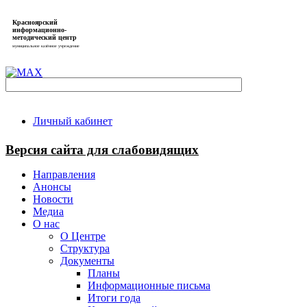
Красноярский
информационно-
методический центр
муниципальное казённое учреждение
Личный кабинет
Версия сайта для слабовидящих
Направления
Анонсы
Новости
Медиа
О нас
О Центре
Структура
Документы
Планы
Информационные письма
Итоги года