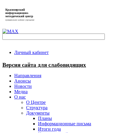
Красноярский
информационно-
методический центр
муниципальное казённое учреждение
Личный кабинет
Версия сайта для слабовидящих
Направления
Анонсы
Новости
Медиа
О нас
О Центре
Структура
Документы
Планы
Информационные письма
Итоги года