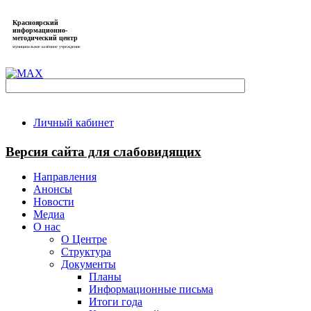
Красноярский
информационно-
методический центр
муниципальное казённое учреждение
Личный кабинет
Версия сайта для слабовидящих
Направления
Анонсы
Новости
Медиа
О нас
О Центре
Структура
Документы
Планы
Информационные письма
Итоги года