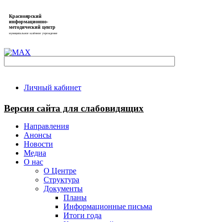
Красноярский
информационно-
методический центр
муниципальное казённое учреждение
Личный кабинет
Версия сайта для слабовидящих
Направления
Анонсы
Новости
Медиа
О нас
О Центре
Структура
Документы
Планы
Информационные письма
Итоги года