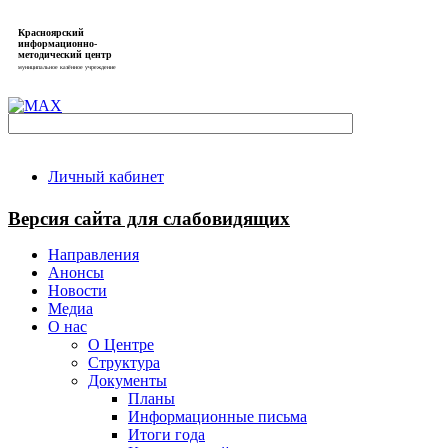
Красноярский
информационно-
методический центр
муниципальное казённое учреждение
Личный кабинет
Версия сайта для слабовидящих
Направления
Анонсы
Новости
Медиа
О нас
О Центре
Структура
Документы
Планы
Информационные письма
Итоги года