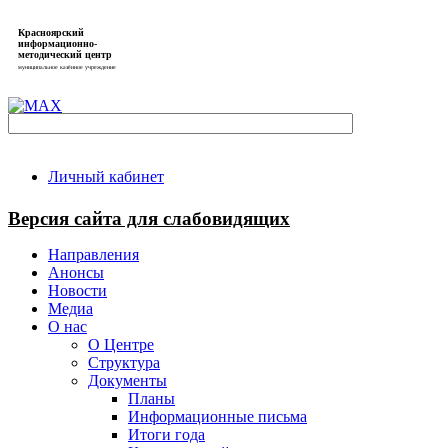
Красноярский
информационно-
методический центр
муниципальное казённое учреждение
Личный кабинет
Версия сайта для слабовидящих
Направления
Анонсы
Новости
Медиа
О нас
О Центре
Структура
Документы
Планы
Информационные письма
Итоги года