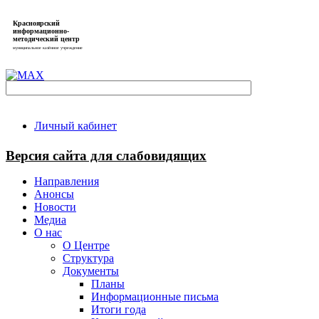
Красноярский
информационно-
методический центр
муниципальное казённое учреждение
Личный кабинет
Версия сайта для слабовидящих
Направления
Анонсы
Новости
Медиа
О нас
О Центре
Структура
Документы
Планы
Информационные письма
Итоги года