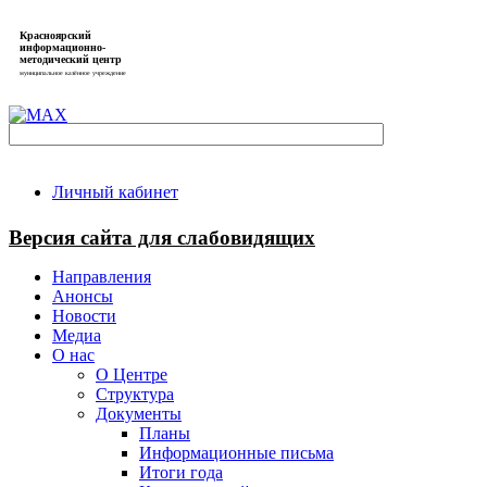
Красноярский
информационно-
методический центр
муниципальное казённое учреждение
Личный кабинет
Версия сайта для слабовидящих
Направления
Анонсы
Новости
Медиа
О нас
О Центре
Структура
Документы
Планы
Информационные письма
Итоги года