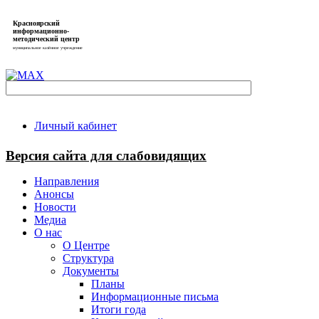
Красноярский
информационно-
методический центр
муниципальное казённое учреждение
Личный кабинет
Версия сайта для слабовидящих
Направления
Анонсы
Новости
Медиа
О нас
О Центре
Структура
Документы
Планы
Информационные письма
Итоги года