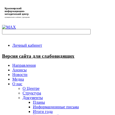
Красноярский
информационно-
методический центр
муниципальное казённое учреждение
Личный кабинет
Версия сайта для слабовидящих
Направления
Анонсы
Новости
Медиа
О нас
О Центре
Структура
Документы
Планы
Информационные письма
Итоги года