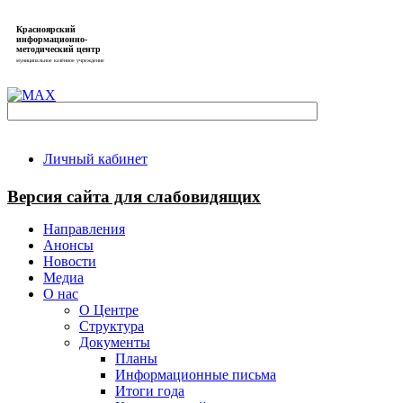
Красноярский
информационно-
методический центр
муниципальное казённое учреждение
Личный кабинет
Версия сайта для слабовидящих
Направления
Анонсы
Новости
Медиа
О нас
О Центре
Структура
Документы
Планы
Информационные письма
Итоги года