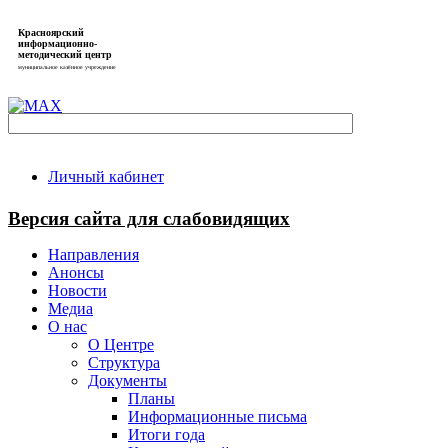
Красноярский
информационно-
методический центр
муниципальное казённое учреждение
Личный кабинет
Версия сайта для слабовидящих
Направления
Анонсы
Новости
Медиа
О нас
О Центре
Структура
Документы
Планы
Информационные письма
Итоги года