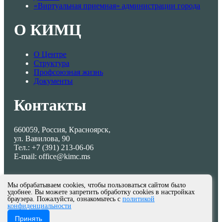
«Виртуальная приемная» администрации города
О КИМЦ
О Центре
Структура
Профсоюзная жизнь
Документы
Контакты
660059, Россия, Красноярск,
ул. Вавилова, 90
Тел.: +7 (391) 213-06-06
E-mail: office@kimc.ms
Мы обрабатываем cookies, чтобы пользоваться сайтом было
удобнее. Вы можете запретить обработку cookies в настройках
браузера. Пожалуйста, ознакомьтесь с
политикой
конфиденциальности
© МКУ КИМЦ 2013-2026
Принять