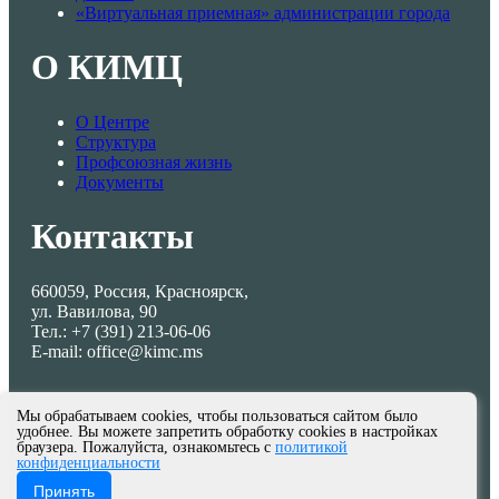
«Виртуальная приемная» администрации города
О КИМЦ
О Центре
Структура
Профсоюзная жизнь
Документы
Контакты
660059, Россия, Красноярск,
ул. Вавилова, 90
Тел.: +7 (391) 213-06-06
E-mail: office@kimc.ms
Мы обрабатываем cookies, чтобы пользоваться сайтом было
удобнее. Вы можете запретить обработку cookies в настройках
браузера. Пожалуйста, ознакомьтесь с
политикой
конфиденциальности
© МКУ КИМЦ 2013-2026
Принять