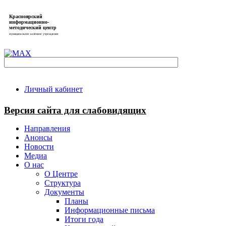
Красноярский
информационно-
методический центр
муниципальное казённое учреждение
Личный кабинет
Версия сайта для слабовидящих
Направления
Анонсы
Новости
Медиа
О нас
О Центре
Структура
Документы
Планы
Информационные письма
Итоги года