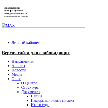
Красноярский
информационно-
методический центр
муниципальное казённое учреждение
Личный кабинет
Версия сайта для слабовидящих
Направления
Анонсы
Новости
Медиа
О нас
О Центре
Структура
Документы
Планы
Информационные письма
Итоги года