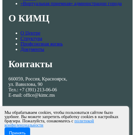
«Виртуальная приемная» администрации города
О КИМЦ
О Центре
Структура
Профсоюзная жизнь
Документы
Контакты
660059, Россия, Красноярск,
ул. Вавилова, 90
Тел.: +7 (391) 213-06-06
E-mail: office@kimc.ms
Мы обрабатываем cookies, чтобы пользоваться сайтом было
удобнее. Вы можете запретить обработку cookies в настройках
браузера. Пожалуйста, ознакомьтесь с
политикой
конфиденциальности
© МКУ КИМЦ 2013-2026
Принять