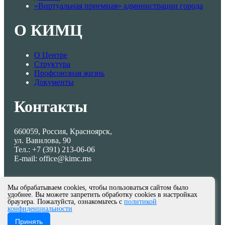
«Виртуальная приемная» администрации города
О КИМЦ
О Центре
Структура
Профсоюзная жизнь
Документы
Контакты
660059, Россия, Красноярск,
ул. Вавилова, 90
Тел.: +7 (391) 213-06-06
E-mail: office@kimc.ms
Мы обрабатываем cookies, чтобы пользоваться сайтом было
удобнее. Вы можете запретить обработку cookies в настройках
браузера. Пожалуйста, ознакомьтесь с
политикой
конфиденциальности
© МКУ КИМЦ 2013-2026
Принять