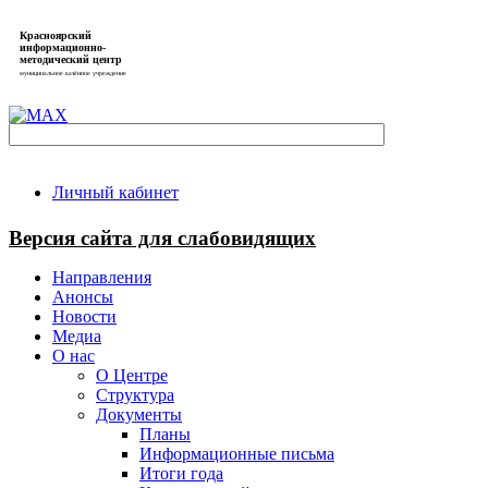
Красноярский
информационно-
методический центр
муниципальное казённое учреждение
Личный кабинет
Версия сайта для слабовидящих
Направления
Анонсы
Новости
Медиа
О нас
О Центре
Структура
Документы
Планы
Информационные письма
Итоги года