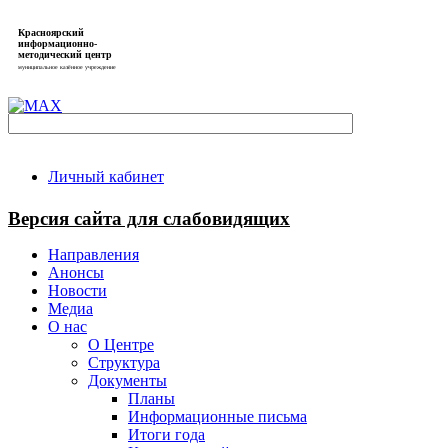
Красноярский
информационно-
методический центр
муниципальное казённое учреждение
Личный кабинет
Версия сайта для слабовидящих
Направления
Анонсы
Новости
Медиа
О нас
О Центре
Структура
Документы
Планы
Информационные письма
Итоги года