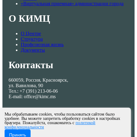
«Виртуальная приемная» администрации города
О КИМЦ
О Центре
Структура
Профсоюзная жизнь
Документы
Контакты
660059, Россия, Красноярск,
ул. Вавилова, 90
Тел.: +7 (391) 213-06-06
E-mail: office@kimc.ms
Мы обрабатываем cookies, чтобы пользоваться сайтом было
удобнее. Вы можете запретить обработку cookies в настройках
браузера. Пожалуйста, ознакомьтесь с
политикой
конфиденциальности
© МКУ КИМЦ 2013-2026
Принять