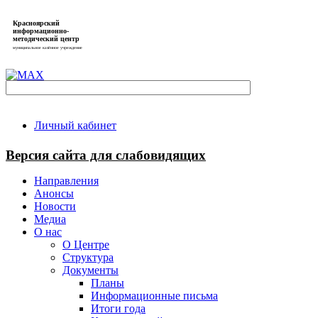
Красноярский
информационно-
методический центр
муниципальное казённое учреждение
Личный кабинет
Версия сайта для слабовидящих
Направления
Анонсы
Новости
Медиа
О нас
О Центре
Структура
Документы
Планы
Информационные письма
Итоги года