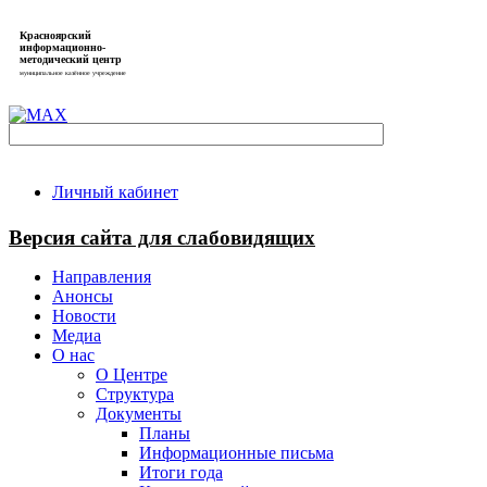
Красноярский
информационно-
методический центр
муниципальное казённое учреждение
Личный кабинет
Версия сайта для слабовидящих
Направления
Анонсы
Новости
Медиа
О нас
О Центре
Структура
Документы
Планы
Информационные письма
Итоги года