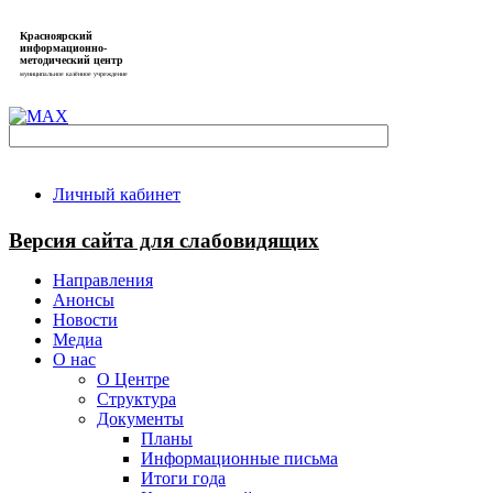
Красноярский
информационно-
методический центр
муниципальное казённое учреждение
Личный кабинет
Версия сайта для слабовидящих
Направления
Анонсы
Новости
Медиа
О нас
О Центре
Структура
Документы
Планы
Информационные письма
Итоги года