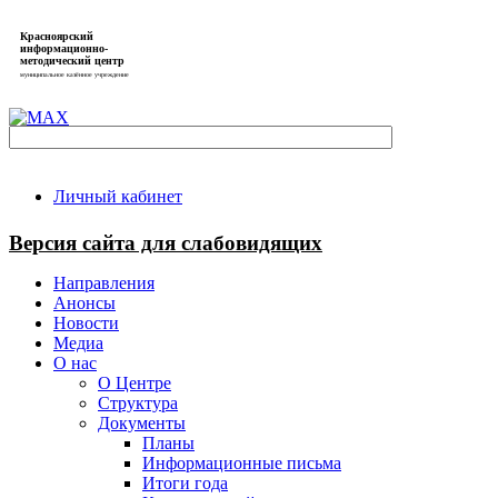
Красноярский
информационно-
методический центр
муниципальное казённое учреждение
Личный кабинет
Версия сайта для слабовидящих
Направления
Анонсы
Новости
Медиа
О нас
О Центре
Структура
Документы
Планы
Информационные письма
Итоги года