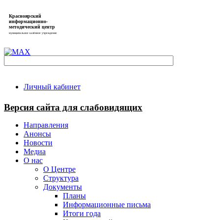
Красноярский
информационно-
методический центр
муниципальное казённое учреждение
Личный кабинет
Версия сайта для слабовидящих
Направления
Анонсы
Новости
Медиа
О нас
О Центре
Структура
Документы
Планы
Информационные письма
Итоги года