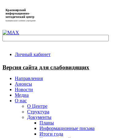
Красноярский
информационно-
методический центр
муниципальное казённое учреждение
Личный кабинет
Версия сайта для слабовидящих
Направления
Анонсы
Новости
Медиа
О нас
О Центре
Структура
Документы
Планы
Информационные письма
Итоги года